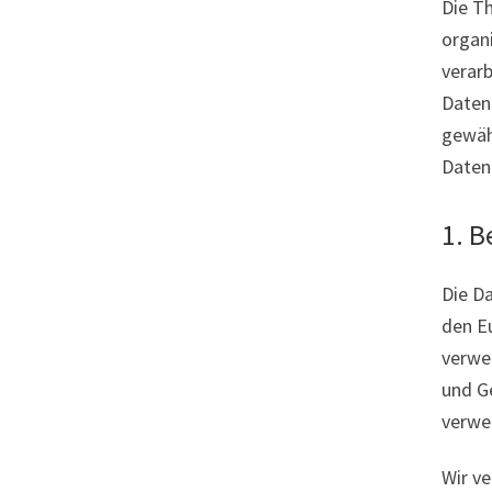
Die Th
organ
verar
Daten
gewäh
Daten 
1. 
Die D
den E
verwe
und Ge
verwen
Wir v