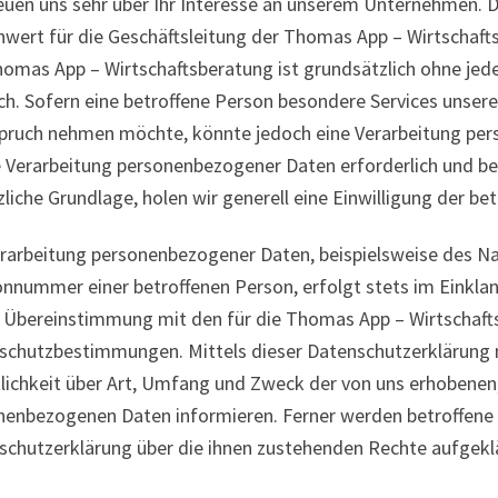
reuen uns sehr über Ihr Interesse an unserem Unternehmen. 
nwert für die Geschäftsleitung der Thomas App – Wirtschaft
homas App – Wirtschaftsberatung ist grundsätzlich ohne j
ch. Sofern eine betroffene Person besondere Services unser
spruch nehmen möchte, könnte jedoch eine Verarbeitung per
e Verarbeitung personenbezogener Daten erforderlich und be
liche Grundlage, holen wir generell eine Einwilligung der be
erarbeitung personenbezogener Daten, beispielsweise des Na
onnummer einer betroffenen Person, erfolgt stets im Einkl
n Übereinstimmung mit den für die Thomas App – Wirtschaft
schutzbestimmungen. Mittels dieser Datenschutzerklärung
tlichkeit über Art, Umfang und Zweck der von uns erhobenen
nenbezogenen Daten informieren. Ferner werden betroffene 
schutzerklärung über die ihnen zustehenden Rechte aufgeklä