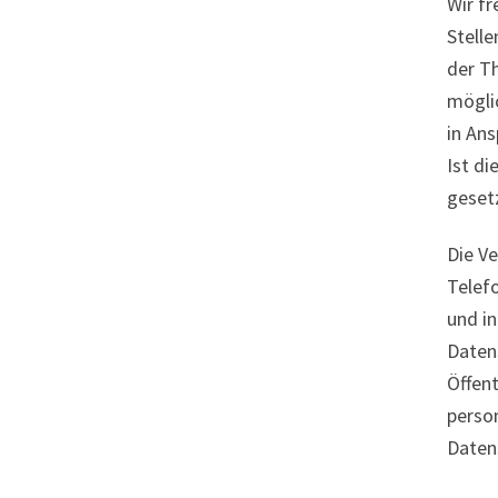
Wir f
Stelle
der T
mögli
in An
Ist di
gesetz
Die V
Telef
und i
Daten
Öffen
perso
Daten