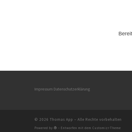
Berei
Impressum
Datenschutzerklärung
© 2026
Thomas App
– Alle Rechte vorbehalten
Powered by
– Entworfen mit dem
Customizr-Theme